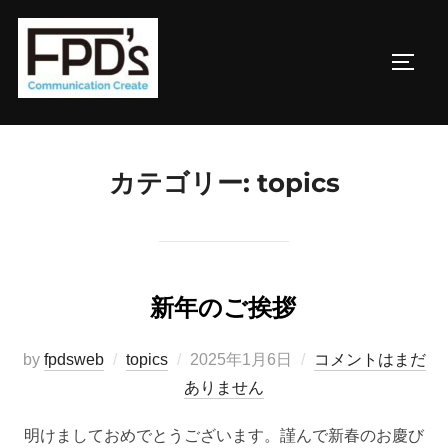
コ
ン
サイド
テ
ン
ツ
へ
カテゴリー:
topics
ス
キ
ッ
プ
新年のご挨拶
投
by
fpdsweb
topics
2025年1月6日
コメントはまだ
稿
ありません
日:
明けましておめでとうございます。謹んで新春のお慶び