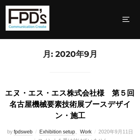
コ
ン
サイド
テ
ン
ツ
へ
月:
2020年9月
ス
キ
ッ
プ
エヌ・エス・エス株式会社様 第５回
名古屋機械要素技術展ブースデザイ
ン・施工
投
by
fpdsweb
Exhibition setup
、
Work
2020年9月11日